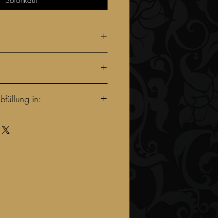
bfüllung in:
l
sis Seed Oil
i Butter
propional
hol