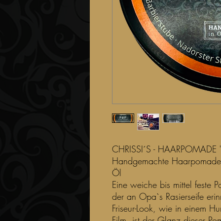
CHRISSI´S - HAARPOMADE 
Handgemachte Haarpomade 
Öl
Eine weiche bis mittel feste 
der an Opa`s Rasierseife erinn
Friseur-Look, wie in einem 
Film, ist der Glanz dieser 