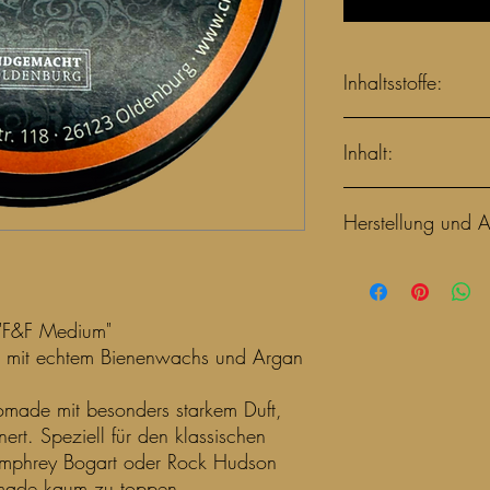
Inhaltsstoffe:
Petrolatum
Inhalt:
Lanolin
Cera Flava
Parfume
90ml
Herstellung und A
Argania Spinosa Oi
Simmondsia Chinen
Butyrospermum Parki
Deutschland
Butylphenyl Methyl
Citronellol
"F&F Medium"
Hexyl Cinnamal
mit echtem Bienenwachs und Argan
Linalool
Amylcinnamyl Alco
Coumarin
Pomade mit besonders starkem Duft,
Limonene
ert. Speziell für den klassischen
Humphrey Bogart oder Rock Hudson
Pomade kaum zu toppen.