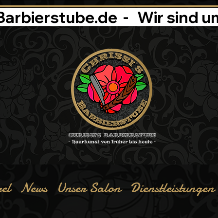
rbierstube.de  -   
rel
News
Unser Salon
Dienstleistungen