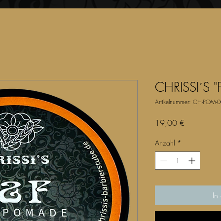
CHRISSI´S 
Artikelnummer: CH-POM-
Preis
19,00 €
Anzahl
*
In