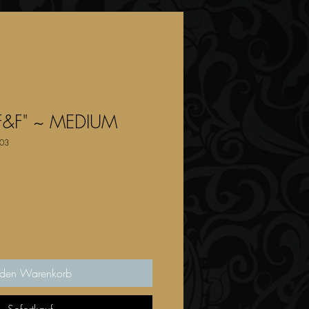
"F&F" ~ MEDIUM
003
 den Warenkorb
Sofortkauf