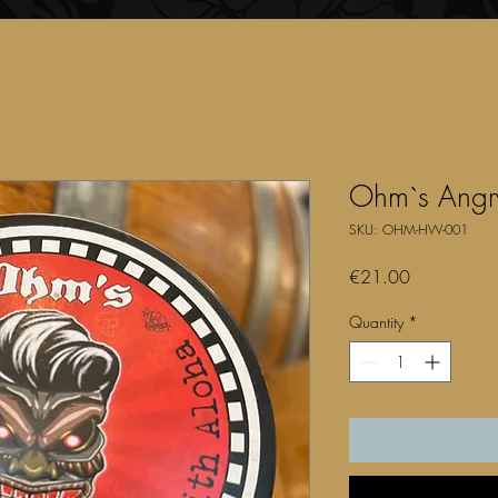
Ohm`s Angr
SKU: OHM-HW-001
Price
€21.00
Quantity
*