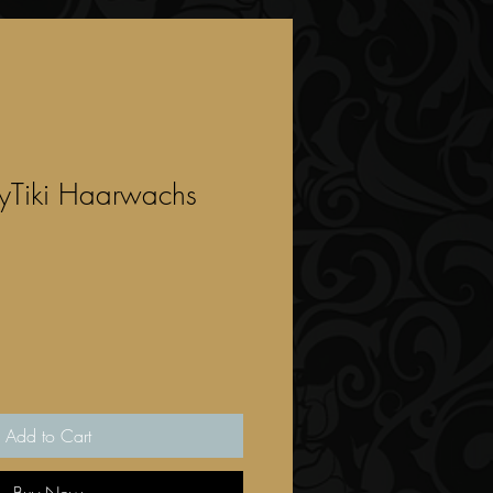
yTiki Haarwachs
Add to Cart
Buy Now