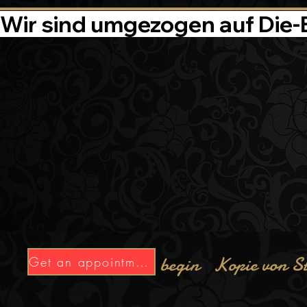
Wir sind umgezogen auf Die-Ba
begin
Kopie von S
Get an appointment now!