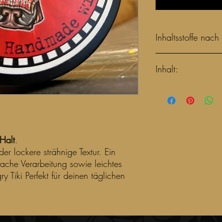
Inhaltsstoffe nach
Aqua
Inhalt:
Helianthus Annuus
Butyrospermum Parki
Glycerin
110 ml
Glyceryl Stearate
Carthamus Tinctori
Prunus Amygdalus D
Simondsia Chinensi
 Halt
.
Glyceryl Stearat Cit
r lockere strähnige Textur. Ein
Cetyl Alcohol
fache Verarbeitung sowie leichtes
Citric Acid
Parfume
Tiki Perfekt für deinen täglichen
Hectorite and Hydro
Benzyl Alcohol
Benzioc Acid
Sorbic Acid