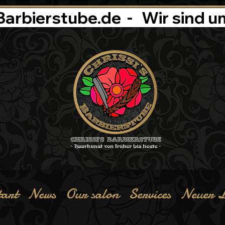
rbierstube.de  -   
tart
News
Our salon
Services
Neuer L