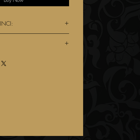
 INCI:
 Seed Wax
i buter
um Oil
ulcis OIl
s Seed Oil
rate
xy Ethyl Cellulose