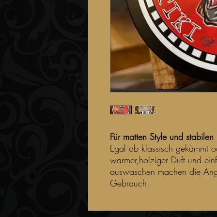
Für matten Style und stabilen
Egal ob klassisch gekämmt ode
warmer,holziger Duft und ein
auswaschen machen die Angry 
Gebrauch.