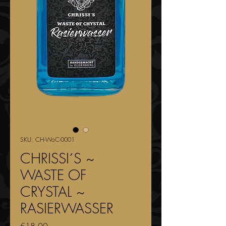
SKU: CH-WoC-0001
CHRISSI´S ~
WASTE OF
CRYSTAL ~
RASIERWASSER
Price