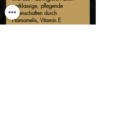
erstklassige, pflegende
Eigenschaften durch
Hamamelis, Vitamin E
(Dexpanthenol) und
Orangenblütenwasser.
Zusätzlich besitzt es einen
angenehmen, frischen Duft mit
leicht würziger Note.
Inhaltsstoffe:
Alcohol denat
Inhalt:
Wasser
Citrus Aurantium
Glycerin
100ml
Herstellung und Abfüllung in:
Hamamelis Virginia
Parfüm Kaliumsorbat
PEG-40
Deutschland
E131