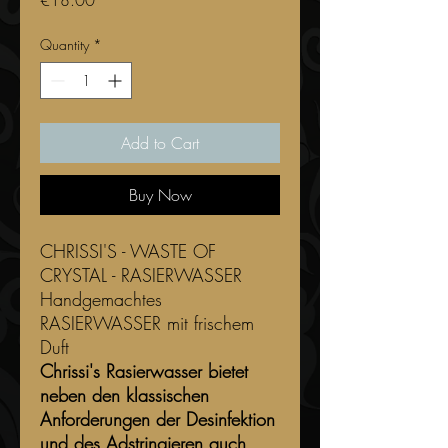
€18.00
Quantity
*
Add to Cart
Buy Now
CHRISSI'S - WASTE OF
CRYSTAL - RASIERWASSER
Handgemachtes
RASIERWASSER mit frischem
Duft
Chrissi's Rasierwasser bietet
neben den klassischen
Anforderungen der Desinfektion
und des Adstringieren auch