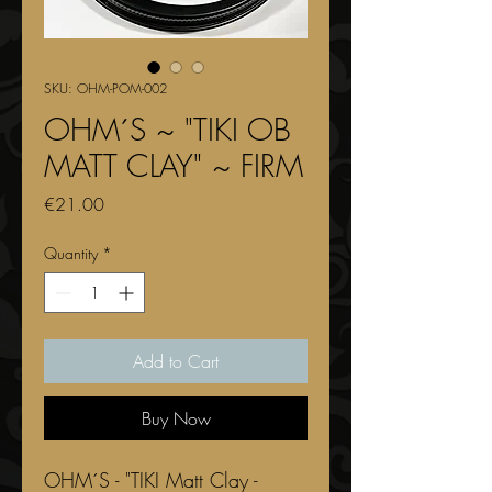
SKU: OHM-POM-002
OHM´S ~ "TIKI OB
MATT CLAY" ~ FIRM
Price
€21.00
Quantity
*
Add to Cart
Buy Now
OHM´S - "TIKI Matt Clay -